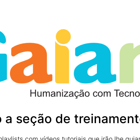
 a seção de treinament
ylists com vídeos tutoriais que irão lhe guia