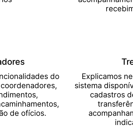
recebim
adores
Tr
uncionalidades do
Explicamos nes
a coordenadores,
sistema disponív
ndimentos,
cadastros d
ncaminhamentos,
transferên
ão de ofícios.
acompanhame
indi